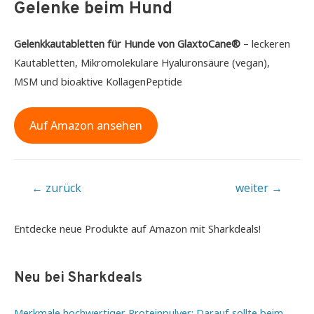
Gelenke beim Hund
Gelenkkautabletten für Hunde von GlaxtoCane®
– leckeren
Kautabletten, Mikromolekulare Hyaluronsäure (vegan),
MSM und bioaktive KollagenPeptide
Auf Amazon ansehen
Beitragsnavigation
←
zurück
weiter
→
Entdecke neue Produkte auf Amazon mit Sharkdeals!
Neu bei Sharkdeals
Merkmale hochwertiger Proteinpulver: Darauf sollte beim