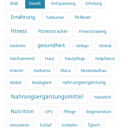
diät
Eiweiß
Entspannung
Erholung
Ernährung
fit4ever
Fatburner
Fitness
Fitnesstracker
Fitnesstraining
gesundheit
Gedotec
Ginkgo
Globuli
Haut
Hanfsamenöl
Hautpflege
heilpflanze
Kräuter
Kurkuma
Maca
Muskelaufbau
Müdigkeit
nahrungsergänzung
Möbel
Nahrungsergänzungsmittel
Natürlich
Nutrition
Pflege
OPC
Regeneration
Sport
Schlaf
renovieren
Schlafen