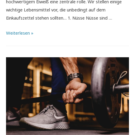
hochwertigem Eiweiß eine zentrale rolle. Wir stellen einige
wichtige Lebensmittel vor, die unbedingt auf dem
Einkaufszettel stehen sollten… 1. Nüsse Nüsse sind …
Die
Weiterlesen »
besten
Eiweißquellen
für
den
Muskelaufbau