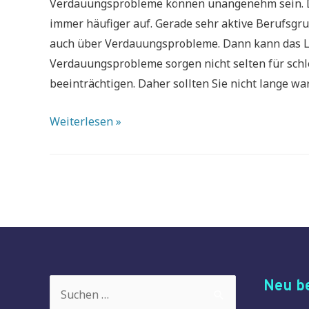
Verdauungsprobleme können unangenehm sein. De
immer häufiger auf. Gerade sehr aktive Berufsg
auch über Verdauungsprobleme. Dann kann das Le
Verdauungsprobleme sorgen nicht selten für sch
beeinträchtigen. Daher sollten Sie nicht lange wa
Wie
Weiterlesen »
Sie
mit
diesen
einfachen
5
Tipps
Bauchschmerzen
und
Suchen
Neu be
Unwohlsein
nach: