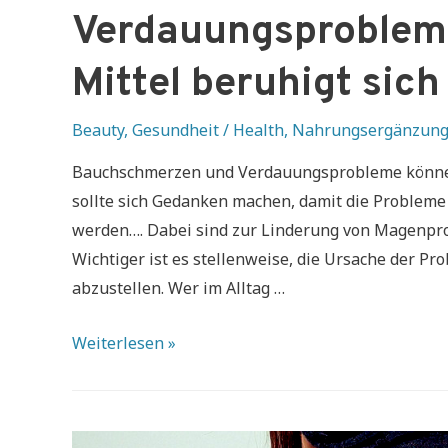
Verdauungsprobleme
Mittel beruhigt sic
Beauty
,
Gesundheit / Health
,
Nahrungsergänzung
Bauchschmerzen und Verdauungsprobleme können 
sollte sich Gedanken machen, damit die Problem
werden…. Dabei sind zur Linderung von Magenpro
Wichtiger ist es stellenweise, die Ursache der Pr
abzustellen. Wer im Alltag …
Verdauungsprobleme
Weiterlesen »
ade:
Mit
diesem