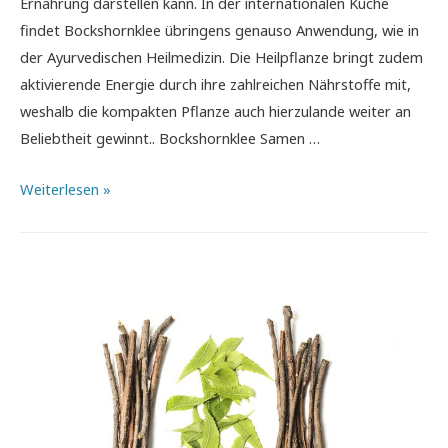
Ernährung darstellen kann. In der internationalen Küche
findet Bockshornklee übringens genauso Anwendung, wie in
der Ayurvedischen Heilmedizin. Die Heilpflanze bringt zudem
aktivierende Energie durch ihre zahlreichen Nährstoffe mit,
weshalb die kompakten Pflanze auch hierzulande weiter an
Beliebtheit gewinnt.. Bockshornklee Samen …
Bockshornklee
Weiterlesen »
–
Heilpflanzensamen
als
natürliches
Gesundheitsplus
einsetzen