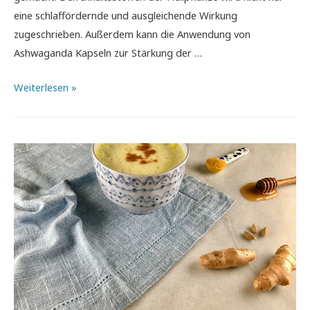
eine schlaffördernde und ausgleichende Wirkung
zugeschrieben. Außerdem kann die Anwendung von
Ashwaganda Kapseln zur Stärkung der …
Ashwaganda
Weiterlesen »
–
bewährtes
indisches
Naturheilmittel
[Ashwaganda
Kapseln]