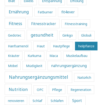
diät
Eiweiß
Entspannung
Erholung
Ernährung
fit4ever
Fatburner
Fitness
Fitnesstracker
Fitnesstraining
gesundheit
Gedotec
Ginkgo
Globuli
Haut
Hanfsamenöl
Hautpflege
heilpflanze
Kräuter
Kurkuma
Maca
Muskelaufbau
Müdigkeit
nahrungsergänzung
Möbel
Nahrungsergänzungsmittel
Natürlich
Nutrition
Pflege
OPC
Regeneration
Sport
Schlaf
renovieren
Schlafen