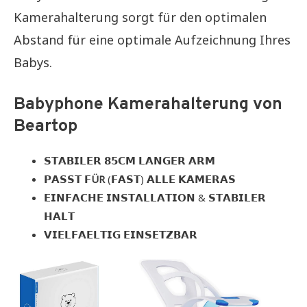
Kamerahalterung sorgt für den optimalen
Abstand für eine optimale Aufzeichnung Ihres
Babys.
Babyphone Kamerahalterung
von
Beartop
𝗦𝗧𝗔𝗕𝗜𝗟𝗘𝗥 𝟴𝟱𝗖𝗠 𝗟𝗔𝗡𝗚𝗘𝗥 𝗔𝗥𝗠
𝗣𝗔𝗦𝗦𝗧 𝗙
ÜR
(𝗙𝗔𝗦𝗧) 𝗔𝗟𝗟𝗘 𝗞𝗔𝗠𝗘𝗥𝗔𝗦
𝗘𝗜𝗡𝗙𝗔𝗖𝗛𝗘 𝗜𝗡𝗦𝗧𝗔𝗟𝗟𝗔𝗧𝗜𝗢𝗡 & 𝗦𝗧𝗔𝗕𝗜𝗟𝗘𝗥
𝗛𝗔𝗟𝗧
𝗩𝗜𝗘𝗟𝗙𝗔𝗘𝗟𝗧𝗜𝗚 𝗘𝗜𝗡𝗦𝗘𝗧𝗭𝗕𝗔𝗥