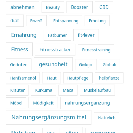
abnehmen
Beauty
Booster
CBD
diät
Eiweiß
Entspannung
Erholung
Ernährung
fit4ever
Fatburner
Fitness
Fitnesstracker
Fitnesstraining
gesundheit
Gedotec
Ginkgo
Globuli
Haut
Hanfsamenöl
Hautpflege
heilpflanze
Kräuter
Kurkuma
Maca
Muskelaufbau
Müdigkeit
nahrungsergänzung
Möbel
Nahrungsergänzungsmittel
Natürlich
Nutrition
Pflege