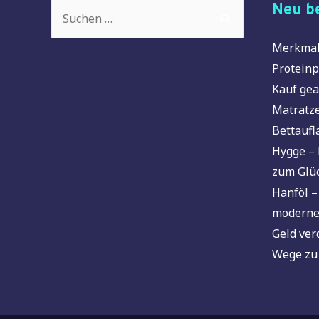
Suchen
Neu be
nach:
Merkmal
Proteinp
Kauf gea
Matratze
Bettaufl
Hygge – 
zum Glü
Hanföl –
moderne
Geld ver
Wege zu