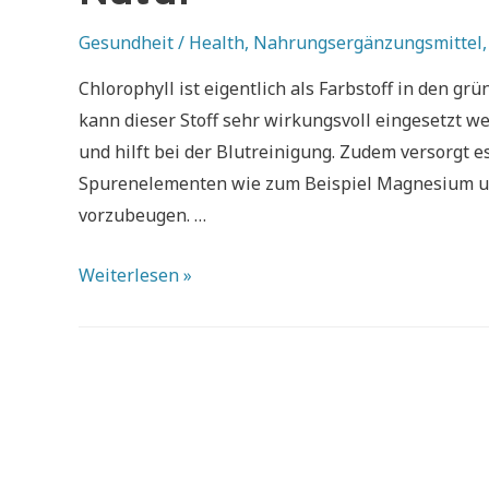
Gesundheit / Health
,
Nahrungsergänzungsmittel
Chlorophyll ist eigentlich als Farbstoff in den g
kann dieser Stoff sehr wirkungsvoll eingesetzt w
und hilft bei der Blutreinigung. Zudem versorgt 
Spurenelementen wie zum Beispiel Magnesium und
vorzubeugen. …
Chlorophyll
Weiterlesen »
–
die
natürliche
Kraft
der
Natur