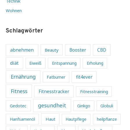
Technik
Wohnen
Schlagwörter
abnehmen
Beauty
Booster
CBD
diät
Eiweiß
Entspannung
Erholung
Ernährung
fit4ever
Fatburner
Fitness
Fitnesstracker
Fitnesstraining
gesundheit
Gedotec
Ginkgo
Globuli
Haut
Hanfsamenöl
Hautpflege
heilpflanze