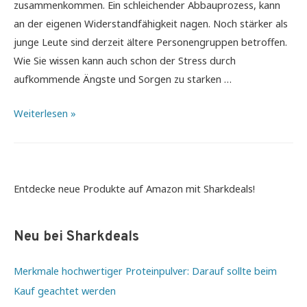
zusammenkommen. Ein schleichender Abbauprozess, kann
an der eigenen Widerstandfähigkeit nagen. Noch stärker als
junge Leute sind derzeit ältere Personengruppen betroffen.
Wie Sie wissen kann auch schon der Stress durch
aufkommende Ängste und Sorgen zu starken …
Holen
Weiterlesen »
Sie
sich
jetzt
diese
Entdecke neue Produkte auf Amazon mit Sharkdeals!
aktuellen
Gesundheitsbooster
Neu bei Sharkdeals
mit
Anti-
Merkmale hochwertiger Proteinpulver: Darauf sollte beim
Stress-
Kauf geachtet werden
Garantie