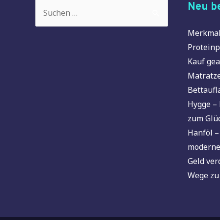
Suchen
Neu be
nach:
Merkmal
Proteinp
Kauf gea
Matratze
Bettaufl
Hygge – 
zum Glü
Hanföl –
moderne
Geld ver
Wege zu