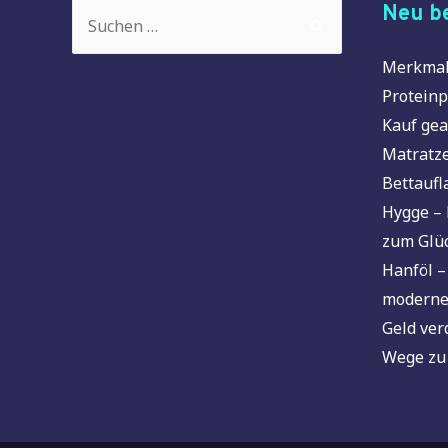
Suchen
Neu be
nach:
Merkmal
Proteinp
Kauf gea
Matratze
Bettaufl
Hygge – 
zum Glü
Hanföl –
moderne
Geld ver
Wege zu