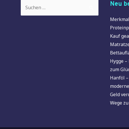
Suchen
Neu be
nach:
Merkmal
Proteinp
Kauf gea
Matratze
Bettaufl
Hygge – 
zum Glü
Hanföl –
moderne
Geld ver
Wege zu