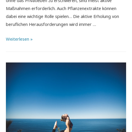
ohne das Privatleben zu erschweren, sind meist aktive
Maßnahmen erforderlich. Auch Pflanzenextrakte können
dabei eine wichtige Rolle spielen… Die aktive Erholung von
beruflichen Herausforderungen wird immer …
Mehr
Weiterlesen »
Balance
im
Alltag
finden:
Mit
Pflanzenextrakten
zu
mehr
Lebensqualität