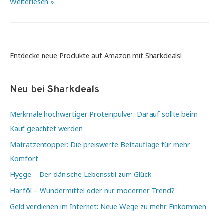
Yoga
Weiterlesen »
für
innere
Balance
und
Entdecke neue Produkte auf Amazon mit Sharkdeals!
mehr
Ausgeglichenheit
Neu bei Sharkdeals
Merkmale hochwertiger Proteinpulver: Darauf sollte beim
Kauf geachtet werden
Matratzentopper: Die preiswerte Bettauflage für mehr
Komfort
Hygge – Der dänische Lebensstil zum Glück
Hanföl – Wundermittel oder nur moderner Trend?
Geld verdienen im Internet: Neue Wege zu mehr Einkommen