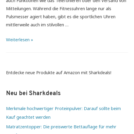
auch Funktionen wie das Telefonieren oder den Versand von
Mitteilungen. Während die Fitnessuhren lange nur als
Pulsmesser agiert haben, gibt es die sportlichen Uhren
mittlerweile auch im stilvollen …
Elegante
Weiterlesen »
Smartwatches
–
Diese
Modelle
Entdecke neue Produkte auf Amazon mit Sharkdeals!
bieten
einfach
Neu bei Sharkdeals
mehr
Merkmale hochwertiger Proteinpulver: Darauf sollte beim
Kauf geachtet werden
Matratzentopper: Die preiswerte Bettauflage für mehr