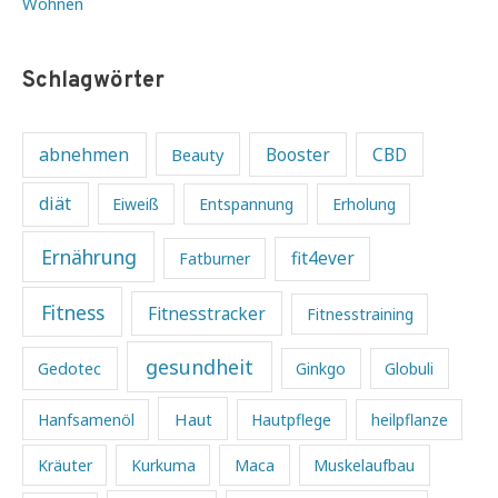
Wohnen
Schlagwörter
abnehmen
Beauty
Booster
CBD
diät
Eiweiß
Entspannung
Erholung
Ernährung
fit4ever
Fatburner
Fitness
Fitnesstracker
Fitnesstraining
gesundheit
Gedotec
Ginkgo
Globuli
Haut
Hanfsamenöl
Hautpflege
heilpflanze
Kräuter
Kurkuma
Maca
Muskelaufbau