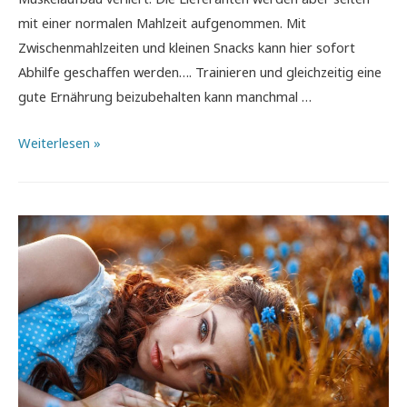
mit einer normalen Mahlzeit aufgenommen. Mit
Zwischenmahlzeiten und kleinen Snacks kann hier sofort
Abhilfe geschaffen werden…. Trainieren und gleichzeitig eine
gute Ernährung beizubehalten kann manchmal …
Proteinriegel
Weiterlesen »
für
unterwegs
–
Wichtige
Energiequelle
im
Alltag