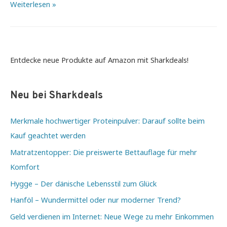
Der
Weiterlesen »
scharfe
Blick
–
Worauf
Entdecke neue Produkte auf Amazon mit Sharkdeals!
sie
bei
Neu bei Sharkdeals
Ihrer
Sehkraft
Merkmale hochwertiger Proteinpulver: Darauf sollte beim
achten
Kauf geachtet werden
sollten
Matratzentopper: Die preiswerte Bettauflage für mehr
Komfort
Hygge – Der dänische Lebensstil zum Glück
Hanföl – Wundermittel oder nur moderner Trend?
Geld verdienen im Internet: Neue Wege zu mehr Einkommen