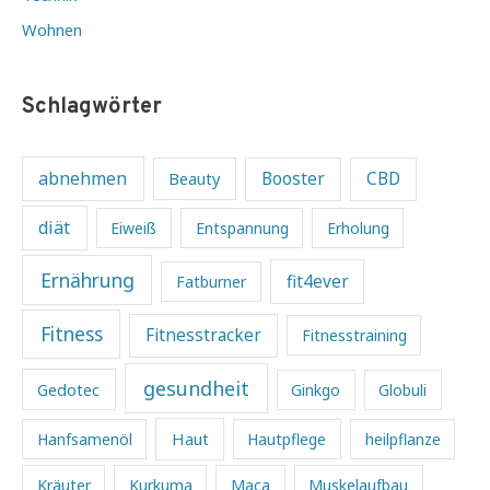
Wohnen
Schlagwörter
abnehmen
Beauty
Booster
CBD
diät
Eiweiß
Entspannung
Erholung
Ernährung
fit4ever
Fatburner
Fitness
Fitnesstracker
Fitnesstraining
gesundheit
Gedotec
Ginkgo
Globuli
Haut
Hanfsamenöl
Hautpflege
heilpflanze
Kräuter
Kurkuma
Maca
Muskelaufbau