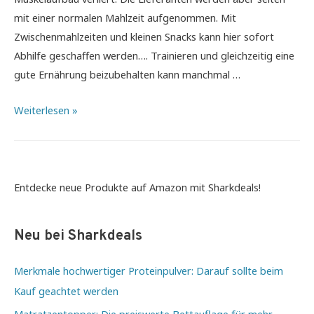
mit einer normalen Mahlzeit aufgenommen. Mit
Zwischenmahlzeiten und kleinen Snacks kann hier sofort
Abhilfe geschaffen werden…. Trainieren und gleichzeitig eine
gute Ernährung beizubehalten kann manchmal …
Proteinriegel
Weiterlesen »
für
unterwegs
–
Wichtige
Entdecke neue Produkte auf Amazon mit Sharkdeals!
Energiequelle
im
Neu bei Sharkdeals
Alltag
Merkmale hochwertiger Proteinpulver: Darauf sollte beim
Kauf geachtet werden