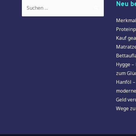
Suchen
Neu be
nach:
Merkmal
Proteinp
Kauf gea
Matratze
Bettaufl
Hygge – 
zum Glü
Hanföl –
moderne
Geld ver
Wege zu