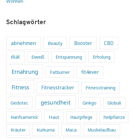
Wohnen
Schlagwörter
abnehmen
Beauty
Booster
CBD
diät
Eiweiß
Entspannung
Erholung
Ernährung
fit4ever
Fatburner
Fitness
Fitnesstracker
Fitnesstraining
gesundheit
Gedotec
Ginkgo
Globuli
Haut
Hanfsamenöl
Hautpflege
heilpflanze
Kräuter
Kurkuma
Maca
Muskelaufbau