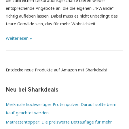
die zahlreichen Dekorationsgeschäfte bieten wieder
entsprechende Angebote an, die die eigenen „4-Wände“
richtig aufleben lassen. Dabei muss es nicht unbedingt das
teure Gemälde sein, das für mehr Wohnlichkeit …
Wohnen
Weiterlesen »
und
leben:
Mit
stilvoller
Entdecke neue Produkte auf Amazon mit Sharkdeals!
Raumgestaltung
Gemütlichkeit
Neu bei Sharkdeals
entdecken
Merkmale hochwertiger Proteinpulver: Darauf sollte beim
Kauf geachtet werden
Matratzentopper: Die preiswerte Bettauflage für mehr