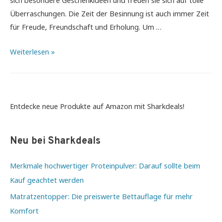
Überraschungen. Die Zeit der Besinnung ist auch immer Zeit
für Freude, Freundschaft und Erholung. Um …
Jetzt
Weiterlesen »
an
Weihnachten
denken
und
Entdecke neue Produkte auf Amazon mit Sharkdeals!
tolle
Spielideen
Neu bei Sharkdeals
verschenken
Merkmale hochwertiger Proteinpulver: Darauf sollte beim
Kauf geachtet werden
Matratzentopper: Die preiswerte Bettauflage für mehr
Komfort