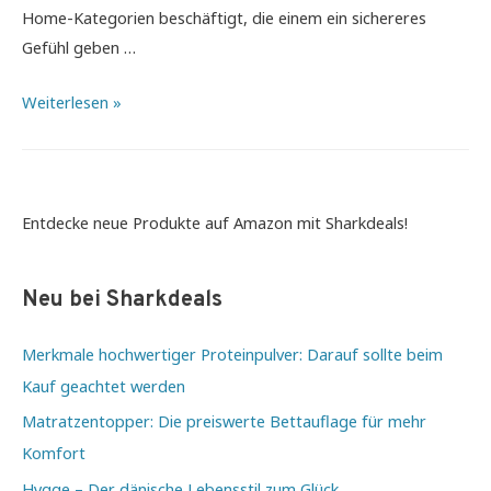
Home-Kategorien beschäftigt, die einem ein sichereres
Gefühl geben …
Die
Weiterlesen »
smarte
Lösung
fürs
Eigenheim
Entdecke neue Produkte auf Amazon mit Sharkdeals!
–
Smart
Neu bei Sharkdeals
Home
Merkmale hochwertiger Proteinpulver: Darauf sollte beim
Kauf geachtet werden
Matratzentopper: Die preiswerte Bettauflage für mehr
Komfort
Hygge – Der dänische Lebensstil zum Glück