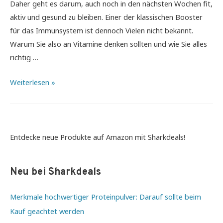
Daher geht es darum, auch noch in den nächsten Wochen fit,
aktiv und gesund zu bleiben. Einer der klassischen Booster
für das Immunsystem ist dennoch Vielen nicht bekannt.
Warum Sie also an Vitamine denken sollten und wie Sie alles
richtig …
Immunsystem
Weiterlesen »
stärken
und
einfache
Hausmittel
Entdecke neue Produkte auf Amazon mit Sharkdeals!
Rezepte
nutzen
Neu bei Sharkdeals
–
Das
Merkmale hochwertiger Proteinpulver: Darauf sollte beim
klassische
Kauf geachtet werden
„Erkältungs-