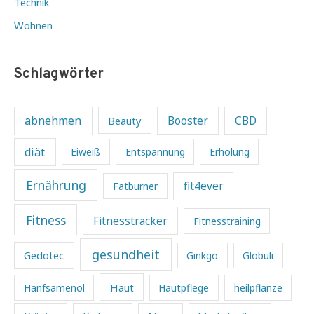
Technik
Wohnen
Schlagwörter
abnehmen
Beauty
Booster
CBD
diät
Eiweiß
Entspannung
Erholung
Ernährung
fit4ever
Fatburner
Fitness
Fitnesstracker
Fitnesstraining
gesundheit
Gedotec
Ginkgo
Globuli
Haut
Hanfsamenöl
Hautpflege
heilpflanze