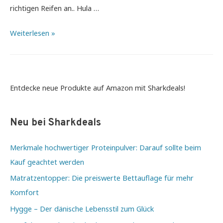
richtigen Reifen an.. Hula …
Hula
Weiterlesen »
Hoop:
Der
neue
Fitnesstrend
Entdecke neue Produkte auf Amazon mit Sharkdeals!
zum
Abnehmen
Neu bei Sharkdeals
Merkmale hochwertiger Proteinpulver: Darauf sollte beim
Kauf geachtet werden
Matratzentopper: Die preiswerte Bettauflage für mehr
Komfort
Hygge – Der dänische Lebensstil zum Glück