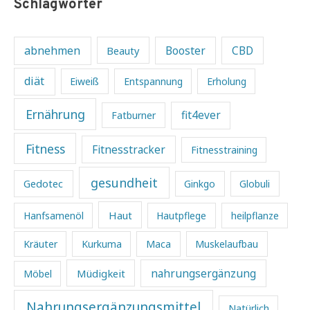
Schlagwörter
abnehmen
Beauty
Booster
CBD
diät
Eiweiß
Entspannung
Erholung
Ernährung
fit4ever
Fatburner
Fitness
Fitnesstracker
Fitnesstraining
gesundheit
Gedotec
Ginkgo
Globuli
Haut
Hanfsamenöl
Hautpflege
heilpflanze
Kräuter
Kurkuma
Maca
Muskelaufbau
Müdigkeit
nahrungsergänzung
Möbel
Nahrungsergänzungsmittel
Natürlich