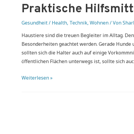
Praktische Hilfsmitt
Gesundheit / Health
,
Technik
,
Wohnen
/ Von
Shar
Haustiere sind die treuen Begleiter im Alltag. De
Besonderheiten geachtet werden. Gerade Hunde un
sollten sich die Halter auch auf einige Vorkommn
öffentlichen Flächen unterwegs ist, sollte sich 
Praktische
Weiterlesen »
Hilfsmittel
im
Haustieralltag