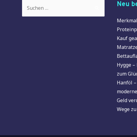
Suchen
Neu be
nach:
Merkmal
Proteinp
Kauf gea
Matratze
Bettaufl
Hygge – 
zum Glü
Hanföl –
moderne
Geld ver
Wege zu