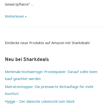
Gewürzpflanze“ …
Top
Weiterlesen »
3
Ingwer
Nahrungsergänzungsmittel
Entdecke neue Produkte auf Amazon mit Sharkdeals!
Neu bei Sharkdeals
Merkmale hochwertiger Proteinpulver: Darauf sollte beim
Kauf geachtet werden
Matratzentopper: Die preiswerte Bettauflage für mehr
Komfort
Hygge – Der dänische Lebensstil zum Glück