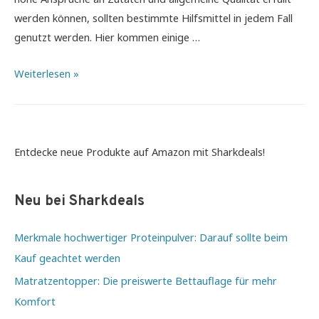
werden können, sollten bestimmte Hilfsmittel in jedem Fall
genutzt werden. Hier kommen einige …
5
Weiterlesen »
Tipps
in
der
Küche
Entdecke neue Produkte auf Amazon mit Sharkdeals!
–
So
Neu bei Sharkdeals
macht
das
Merkmale hochwertiger Proteinpulver: Darauf sollte beim
Kochen
Kauf geachtet werden
bald
Matratzentopper: Die preiswerte Bettauflage für mehr
wieder
Komfort
Spass