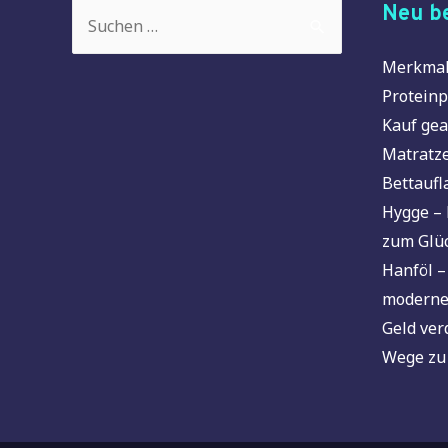
Suchen
Neu be
nach:
Merkmal
Proteinp
Kauf gea
Matratze
Bettaufl
Hygge – 
zum Glü
Hanföl –
moderne
Geld ver
Wege zu