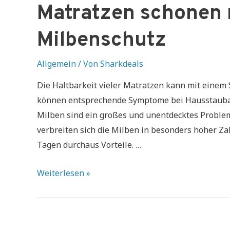
Matratzen schonen 
Milbenschutz
Allgemein
/ Von
Sharkdeals
Die Haltbarkeit vieler Matratzen kann mit einem
können entsprechende Symptome bei Hausstaubal
Milben sind ein großes und unentdecktes Problem
verbreiten sich die Milben in besonders hoher Zah
Tagen durchaus Vorteile. …
Matratzen
Weiterlesen »
schonen
mit
praktischem