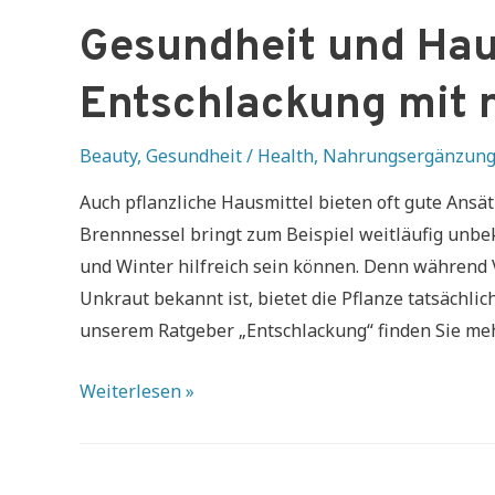
Gesundheit und Hau
Entschlackung mit 
Beauty
,
Gesundheit / Health
,
Nahrungsergänzung
Auch pflanzliche Hausmittel bieten oft gute Ansä
Brennnessel bringt zum Beispiel weitläufig unbe
und Winter hilfreich sein können. Denn während 
Unkraut bekannt ist, bietet die Pflanze tatsächl
unserem Ratgeber „Entschlackung“ finden Sie me
Gesundheit
Weiterlesen »
und
Hausmittel:
Entschlackung