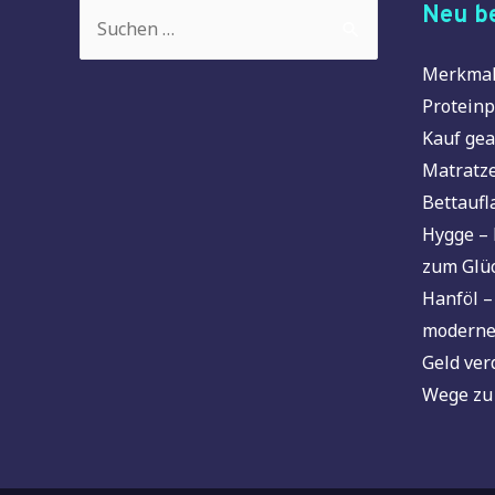
Suchen
Neu be
nach:
Merkmal
Proteinp
Kauf gea
Matratze
Bettaufl
Hygge – 
zum Glü
Hanföl –
moderne
Geld ver
Wege zu