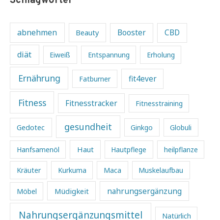
Schlagwörter
abnehmen
Beauty
Booster
CBD
diät
Eiweiß
Entspannung
Erholung
Ernährung
fit4ever
Fatburner
Fitness
Fitnesstracker
Fitnesstraining
gesundheit
Gedotec
Ginkgo
Globuli
Haut
Hanfsamenöl
Hautpflege
heilpflanze
Kräuter
Kurkuma
Maca
Muskelaufbau
Müdigkeit
nahrungsergänzung
Möbel
Nahrungsergänzungsmittel
Natürlich