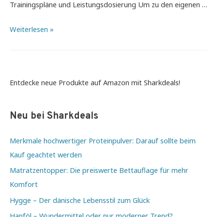
Trainingspläne und Leistungsdosierung Um zu den eigenen …
Trainieren
Weiterlesen »
wie
die
Profis
–
Entdecke neue Produkte auf Amazon mit Sharkdeals!
So
gelingt
Neu bei Sharkdeals
die
optimale
Merkmale hochwertiger Proteinpulver: Darauf sollte beim
Vorbereitung
Kauf geachtet werden
Matratzentopper: Die preiswerte Bettauflage für mehr
Komfort
Hygge – Der dänische Lebensstil zum Glück
Hanföl – Wundermittel oder nur moderner Trend?