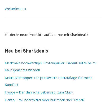
Die
Weiterlesen »
7
meistgelesenen
Bücherkategorien
für
Entdecke neue Produkte auf Amazon mit Sharkdeals!
eine
spannende
Neu bei Sharkdeals
Lesezeit
Merkmale hochwertiger Proteinpulver: Darauf sollte beim
Kauf geachtet werden
Matratzentopper: Die preiswerte Bettauflage für mehr
Komfort
Hygge – Der dänische Lebensstil zum Glück
Hanföl – Wundermittel oder nur moderner Trend?