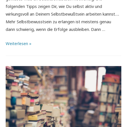
folgenden Tipps zeigen Dir, wie Du selbst aktiv und
wirkungsvoll an Deinem Selbstbewußtsein arbeiten kannst….
Mehr Selbstbewusstsein zu erlangen ist meistens genau
dann schwierig, wenn die Erfolge ausbleiben. Dann …
Mit
Weiterlesen »
5
Übungen
zu
mehr
Selbstbewusstsein
–
[Quicktipps]