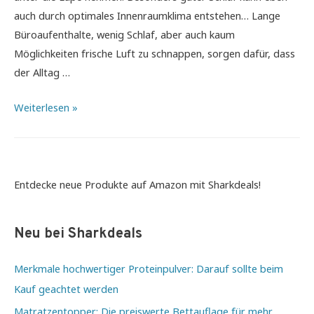
auch durch optimales Innenraumklima entstehen… Lange
Büroaufenthalte, wenig Schlaf, aber auch kaum
Möglichkeiten frische Luft zu schnappen, sorgen dafür, dass
der Alltag …
Das
Weiterlesen »
Raumklima
optimal
gestalten:
Hilfreiche
Entdecke neue Produkte auf Amazon mit Sharkdeals!
Tipps
zum
Neu bei Sharkdeals
Wohlfühlen
Merkmale hochwertiger Proteinpulver: Darauf sollte beim
Kauf geachtet werden
Matratzentopper: Die preiswerte Bettauflage für mehr