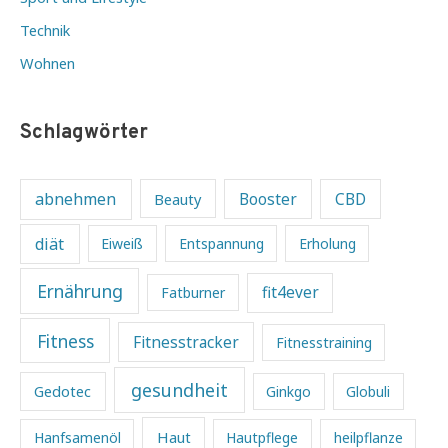
Technik
Wohnen
Schlagwörter
abnehmen
Beauty
Booster
CBD
diät
Eiweiß
Entspannung
Erholung
Ernährung
fit4ever
Fatburner
Fitness
Fitnesstracker
Fitnesstraining
gesundheit
Gedotec
Ginkgo
Globuli
Haut
Hanfsamenöl
Hautpflege
heilpflanze