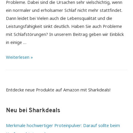
Probleme. Dabei sind die Ursachen sehr vielschichtig, wenn
ein normaler und erholsamer Schlaf nicht mehr stattfindet.
Dann leidet bei Vielen auch die Lebensqualität und die
Leistungsfähigkeit sinkt deutlich. Haben Sie auch Probleme
mit Schlafstörungen? In unserem Beitrag geben wir Einblick
in einige …
Grundlagen
Weiterlesen »
für
gesunden
Schlaf
–
Entdecke neue Produkte auf Amazon mit Sharkdeals!
Das
sollten
Neu bei Sharkdeals
Sie
für
Merkmale hochwertiger Proteinpulver: Darauf sollte beim
eine