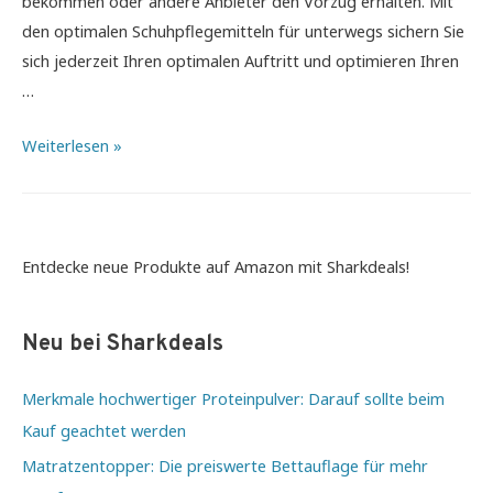
bekommen oder andere Anbieter den Vorzug erhalten. Mit
den optimalen Schuhpflegemitteln für unterwegs sichern Sie
sich jederzeit Ihren optimalen Auftritt und optimieren Ihren
…
Die
Weiterlesen »
optimalen
Schuhpflegemittel
für
Ihren
Entdecke neue Produkte auf Amazon mit Sharkdeals!
großen
Auftritt
Neu bei Sharkdeals
Merkmale hochwertiger Proteinpulver: Darauf sollte beim
Kauf geachtet werden
Matratzentopper: Die preiswerte Bettauflage für mehr