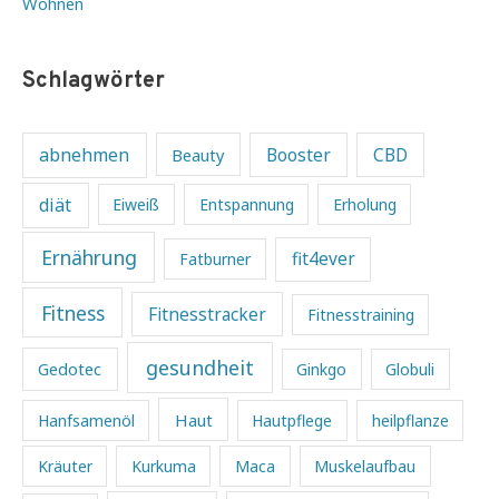
Wohnen
Schlagwörter
abnehmen
Beauty
Booster
CBD
diät
Eiweiß
Entspannung
Erholung
Ernährung
fit4ever
Fatburner
Fitness
Fitnesstracker
Fitnesstraining
gesundheit
Gedotec
Ginkgo
Globuli
Haut
Hanfsamenöl
Hautpflege
heilpflanze
Kräuter
Kurkuma
Maca
Muskelaufbau