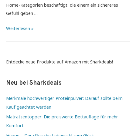
Home-Kategorien beschäftigt, die einem ein sichereres
Gefühl geben …
Die
Weiterlesen »
smarte
Lösung
fürs
Eigenheim
Entdecke neue Produkte auf Amazon mit Sharkdeals!
–
Smart
Neu bei Sharkdeals
Home
Merkmale hochwertiger Proteinpulver: Darauf sollte beim
Kauf geachtet werden
Matratzentopper: Die preiswerte Bettauflage für mehr
Komfort
Hygge – Der dänische Lebensstil zum Glück