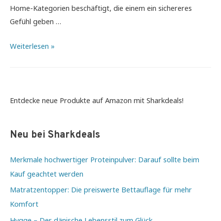
Home-Kategorien beschäftigt, die einem ein sichereres
Gefühl geben …
Die
Weiterlesen »
smarte
Lösung
fürs
Eigenheim
Entdecke neue Produkte auf Amazon mit Sharkdeals!
–
Smart
Neu bei Sharkdeals
Home
Merkmale hochwertiger Proteinpulver: Darauf sollte beim
Kauf geachtet werden
Matratzentopper: Die preiswerte Bettauflage für mehr
Komfort
Hygge – Der dänische Lebensstil zum Glück