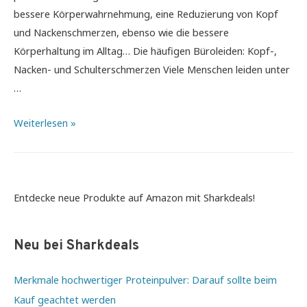
bessere Körperwahrnehmung, eine Reduzierung von Kopf
und Nackenschmerzen, ebenso wie die bessere
Körperhaltung im Alltag… Die häufigen Büroleiden: Kopf-,
Nacken- und Schulterschmerzen Viele Menschen leiden unter
…
Top
Weiterlesen »
3
Yoga
Übungen
für
Entdecke neue Produkte auf Amazon mit Sharkdeals!
ein
besseres
Neu bei Sharkdeals
Körpergefühl
Merkmale hochwertiger Proteinpulver: Darauf sollte beim
Kauf geachtet werden