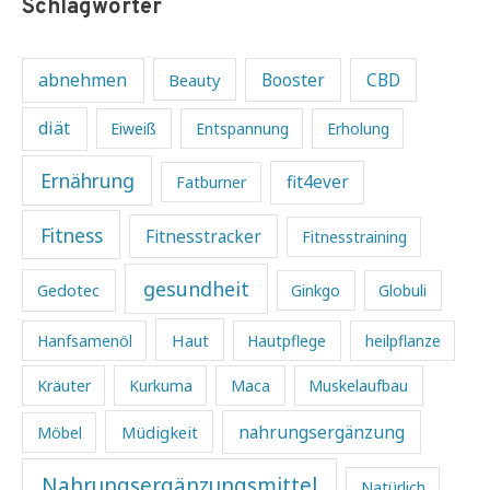
Schlagwörter
abnehmen
Beauty
Booster
CBD
diät
Eiweiß
Entspannung
Erholung
Ernährung
fit4ever
Fatburner
Fitness
Fitnesstracker
Fitnesstraining
gesundheit
Gedotec
Ginkgo
Globuli
Haut
Hanfsamenöl
Hautpflege
heilpflanze
Kräuter
Kurkuma
Maca
Muskelaufbau
Müdigkeit
nahrungsergänzung
Möbel
Nahrungsergänzungsmittel
Natürlich